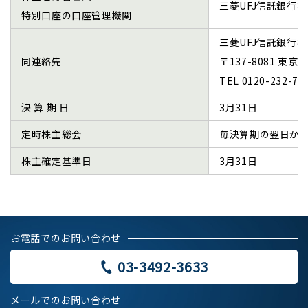
三菱UFJ信託銀行
特別口座の口座管理機関
株式について
三菱UFJ信託銀行
株主総会
同連絡先
〒137-8081 東
電子公告
TEL 0120-232
決算公告
決 算 期 日
3月31日
定時株主総会
毎決算期の翌日から
IRお問合せ
株主確定基準日
3月31日
よくあるご質問
ディスクロージャー・ポリシー
免責事項
お電話でのお問い合わせ
03-3492-3633
メールでのお問い合わせ