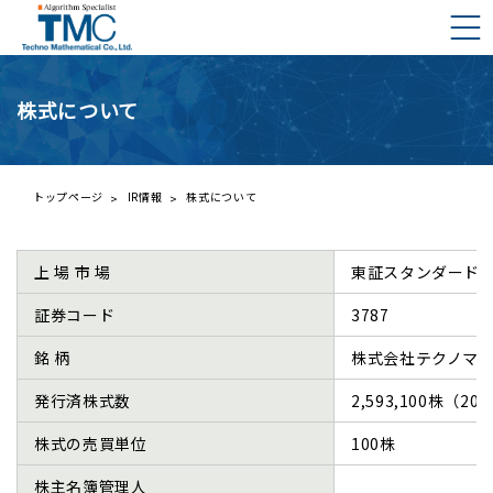
株式について
DMNAとは？
DMNAの構成要素
ご挨拶
トップページ
IR情報
株式について
会社概要
プレスリリース一覧
上 場 市 場
東証スタンダード
事業内容
株主の皆様へ
証券コード
3787
経営理念と行動規範
IRライブラリー
銘 柄
株式会社テクノマ
財務ハイライト
発行済株式数
2,593,100株（2
IRカレンダー
株式の売買単位
100株
株価情報（外部サイト）
株主名簿管理人