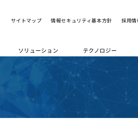
サイトマップ
情報セキュリティ基本方針
採用情
ソリューション
テクノロジー