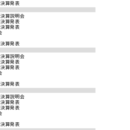
期決算発表
期決算説明会
期決算発表
期決算発表
会
期決算発表
期決算説明会
期決算発表
期決算発表
会
期決算発表
期決算説明会
期決算発表
期決算発表
会
期決算発表