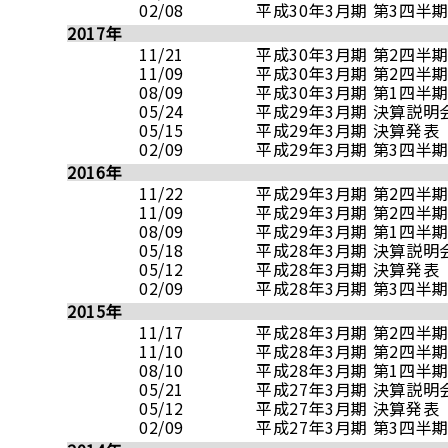
02/08
平成30年3月期 第3四半
2017年
11/21
平成30年3月期 第2四半
11/09
平成30年3月期 第2四半
08/09
平成30年3月期 第1四半
05/24
平成29年3月期 決算説明
05/15
平成29年3月期 決算発表
02/09
平成29年3月期 第3四半
2016年
11/22
平成29年3月期 第2四半
11/09
平成29年3月期 第2四半
08/09
平成29年3月期 第1四半
05/18
平成28年3月期 決算説明
05/12
平成28年3月期 決算発表
02/09
平成28年3月期 第3四半
2015年
11/17
平成28年3月期 第2四半
11/10
平成28年3月期 第2四半
08/10
平成28年3月期 第1四半
05/21
平成27年3月期 決算説明
05/12
平成27年3月期 決算発表
02/09
平成27年3月期 第3四半