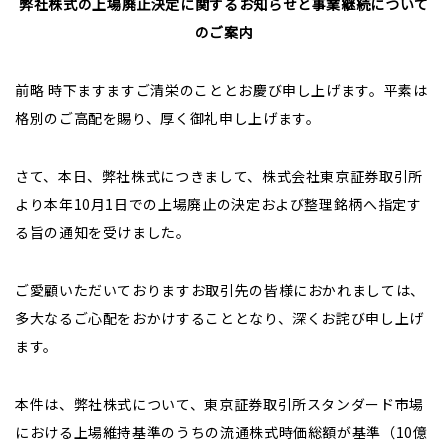
弊社株式の上場廃止決定に関するお知らせと事業継続について
株式について
のご案内
株主総会
前略 時下ますますご清栄のこととお慶び申し上げます。平素は
電子公告
格別のご高配を賜り、厚く御礼申し上げます。
決算公告
さて、本日、弊社株式につきまして、株式会社東京証券取引所
IRお問合せ
より本年10月1日での上場廃止の決定および整理銘柄へ指定す
る旨の通知を受けました。
よくあるご質問
ディスクロージャー・ポリシー
ご愛顧いただいておりますお取引先の皆様におかれましては、
多大なるご心配をおかけすることとなり、深くお詫び申し上げ
免責事項
ます。
本件は、弊社株式について、東京証券取引所スタンダード市場
における上場維持基準のうちの流通株式時価総額が基準（10億