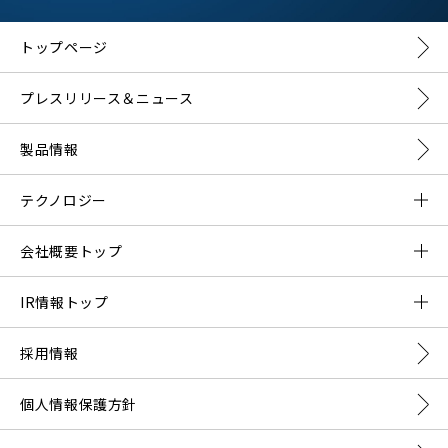
トップページ
プレスリリース＆ニュース
製品情報
テクノロジー
DMNAとは？
会社概要トップ
DMNAの構成要素
ご挨拶
IR情報トップ
会社概要
プレスリリース一覧
採用情報
事業内容
株主の皆様へ
個人情報保護方針
経営理念と行動規範
IRライブラリー