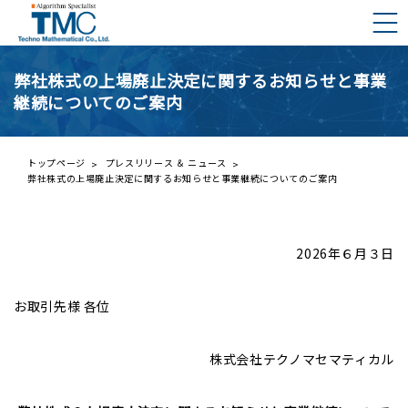
弊社株式の上場廃止決定に関するお知らせと事業
継続についてのご案内
DMNAとは？
DMNAの構成要素
ご挨拶
トップページ
プレスリリース ＆ ニュース
弊社株式の上場廃止決定に関するお知らせと事業継続についてのご案内
会社概要
プレスリリース一覧
事業内容
株主の皆様へ
2026年６月３日
経営理念と行動規範
IRライブラリー
お取引先様 各位
財務ハイライト
IRカレンダー
株式会社テクノマセマティカル
株価情報（外部サイト）