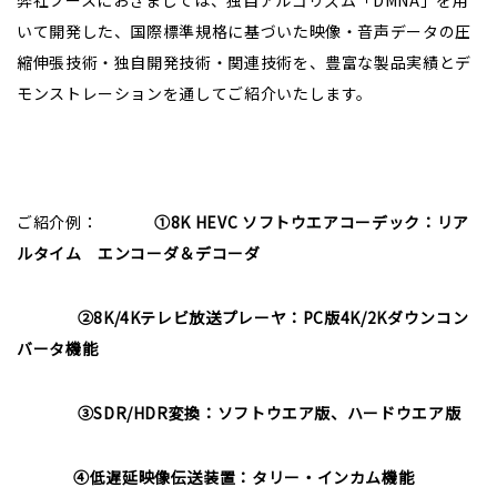
弊社ブースにおきましては、独自アルゴリズム「DMNA」を用
株式について
いて開発した、国際標準規格に基づいた映像・音声データの圧
縮伸張技術・独自開発技術・関連技術を、豊富な製品実績とデ
株主総会
モンストレーションを通してご紹介いたします。
電子公告
決算公告
IRお問合せ
ご紹介例：
①8K HEVC ソフトウエアコーデック：リア
ルタイム エンコーダ＆デコーダ
よくあるご質問
ディスクロージャー・ポリシー
②8K/4Kテレビ放送プレーヤ：PC版4K/2Kダウンコン
バータ機能
免責事項
③SDR/HDR変換：ソフトウエア版、ハードウエア版
④低遅延映像伝送装置：タリー・インカム機能