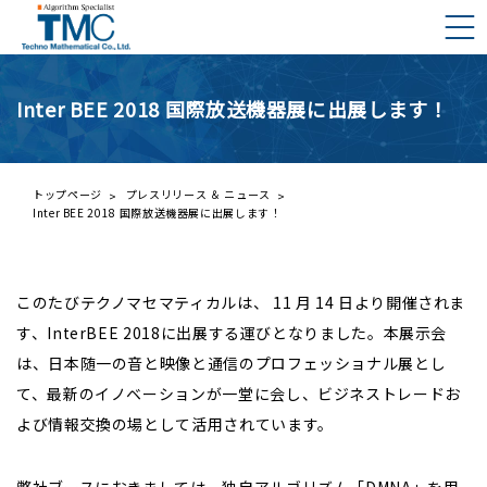
Inter BEE 2018 国際放送機器展に出展します！
DMNAとは？
DMNAの構成要素
ご挨拶
トップページ
プレスリリース ＆ ニュース
Inter BEE 2018 国際放送機器展に出展します！
会社概要
プレスリリース一覧
事業内容
株主の皆様へ
このたびテクノマセマティカルは、
11
月
14
日より開催されま
経営理念と行動規範
す、InterBEE 2018に出展する運びとなりました。本展示会
IRライブラリー
は、日本随一の音と映像と通信のプロフェッショナル展とし
財務ハイライト
て、最新のイノベーションが一堂に会し、ビジネストレードお
よび情報交換の場として活用されています。
IRカレンダー
株価情報（外部サイト）