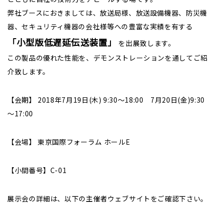
弊社ブースにおきましては、放送局様、放送設備機器、防災機
株式について
器、セキュリティ機器の会社様等への豊富な実績を有する
株主総会
「小型版低遅延伝送装置」
を出展致します。
電子公告
この製品の優れた性能を、デモンストレーションを通してご紹
介致します。
決算公告
IRお問合せ
【会期】 2018年7月19日(木) 9:30～18:00 7月20日(金)9:30
～17:00
よくあるご質問
ディスクロージャー・ポリシー
【会場】 東京国際フォーラム ホールE
免責事項
【小間番号】C-01
展示会の詳細は、以下の主催者ウェブサイトをご確認下さい。