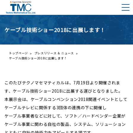
ケーブル技術ショー2018に出展します！
DMNAとは？
DMNAの構成要素
ご挨拶
トップページ
プレスリリース ＆ ニュース
ケーブル技術ショー2018に出展します！
会社概要
プレスリリース一覧
事業内容
株主の皆様へ
このたびテクノマセマティカルは、7月19日より開催されま
経営理念と行動規範
す、ケーブル技術ショー2018に出展する運びとなりました。
IRライブラリー
本展示会は、ケーブルコンベンション2018関連イベントとして
財務ハイライト
ケーブルテレビに関係する3団体の連携の下に開催し
ケーブル事業者などに対して、ソフト／ハードベンダー企業が
IRカレンダー
ケーブル事業に関わる自社の製品、システム、ソリューション
株価情報（外部サイト）
とともに自社の技術力をアピールする場です。