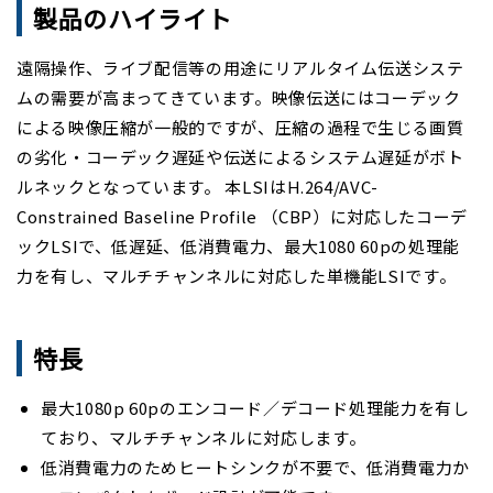
製品のハイライト
株式について
遠隔操作、ライブ配信等の用途にリアルタイム伝送システ
株主総会
ムの需要が高まってきています。映像伝送にはコーデック
電子公告
による映像圧縮が一般的ですが、圧縮の過程で生じる画質
の劣化・コーデック遅延や伝送によるシステム遅延がボト
決算公告
ルネックとなっています。 本LSIはH.264/AVC-
IRお問合せ
Constrained Baseline Profile （CBP）に対応したコーデ
ックLSIで、低遅延、低消費電力、最大1080 60pの処理能
よくあるご質問
力を有し、マルチチャンネルに対応した単機能LSIです。
ディスクロージャー・ポリシー
特長
免責事項
最大1080p 60pのエンコード／デコード処理能力を有し
ており、マルチチャンネルに対応します。
低消費電力のためヒートシンクが不要で、低消費電力か