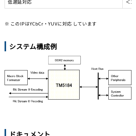
低遅延対応
＜10
※ このIPはYCbCr・YUVに対応 しています
システム構成例
ドキュメント