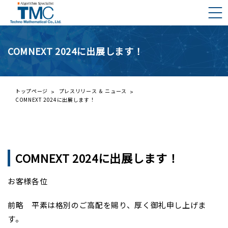
COMNEXT 2024に出展します！
DMNAとは？
DMNAの構成要素
ご挨拶
トップページ
プレスリリース ＆ ニュース
COMNEXT 2024に出展します！
会社概要
プレスリリース一覧
事業内容
株主の皆様へ
経営理念と行動規範
COMNEXT 2024に出展します！
IRライブラリー
財務ハイライト
お客様各位
IRカレンダー
前略 平素は格別のご高配を賜り、厚く御礼申し上げま
す。
株価情報（外部サイト）