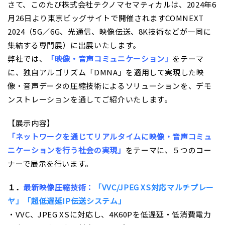
さて、このたび株式会社テクノマセマティカルは、2024年6
株式について
月26日より東京ビッグサイトで開催されますCOMNEXT
2024（5G／6G、光通信、映像伝送、8K技術などが一同に
株主総会
集結する専門展）に出展いたします。
電子公告
弊社では、
「映像・音声コミュニケーション」
をテーマ
に、独自アルゴリズム「DMNA」を適用して実現した映
決算公告
像・音声データの圧縮技術によるソリューションを、デモ
IRお問合せ
ンストレーションを通してご紹介いたします。
よくあるご質問
【展示内容】
「ネットワークを通じてリアルタイムに映像・音声コミュ
ディスクロージャー・ポリシー
ニケーションを行う社会の実現」
をテーマに、５つのコー
免責事項
ナーで展示を行います。
１．
最新映像圧縮技術：
「VVC/JPEG XS対応マルチプレー
ヤ」
「超低遅延IP伝送システム」
・VVC、JPEG XSに対応し、4K60Pを低遅延・低消費電力