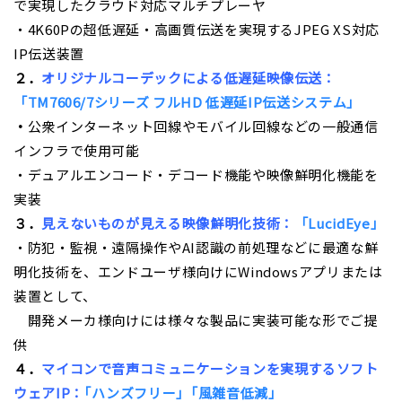
で実現したクラウド対応マルチプレーヤ
・4K60Pの超低遅延・高画質伝送を実現するJPEG XS対応
IP伝送装置
２．
オリジナルコーデックによる低遅延映像伝送：
「TM7606/7シリーズ フルHD 低遅延IP伝送システム」
・
公衆インターネット回線やモバイル回線などの一般通信
インフラで使用可能
・デュアルエンコード・デコード機能や映像鮮明化機能を
実装
３．
見えないものが見える映像鮮明化技術：
「LucidEye」
・防犯・監視・遠隔操作やAI認識の前処理などに最適な鮮
明化技術を、エンドユーザ様向けにWindowsアプリまたは
装置として、
＿
開発メーカ様向けには様々な製品に実装可能な形でご提
供
４．
マイコンで音声コミュニケーションを実現するソフト
ウェアIP：
｢ハンズフリー｣
「風雑音低減」