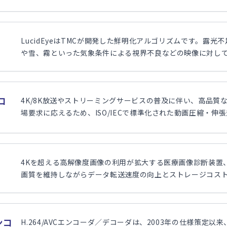
LucidEyeはTMCが開発した鮮明化アルゴリズムです。露
や雪、霧といった気象条件による視界不良などの映像に対して視
チコ
4K/8K放送やストリーミングサービスの普及に伴い、高品質
場要求に応えるため、ISO/IECで標準化された動画圧縮・伸張規格で
4Kを超える高解像度画像の利用が拡大する医療画像診断装置
画質を維持しながらデータ転送速度の向上とストレージコストの削
エンコ
H.264/AVCエンコーダ／デコーダは、2003年の仕様策