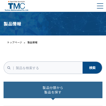
製品情報
DMNAとは？
DMNAの構成要素
ご挨拶
トップページ
製品情報
会社概要
プレスリリース一覧
事業内容
株主の皆様へ
経営理念と行動規範
IRライブラリー
財務ハイライト
製品分類から
製品を探す
IRカレンダー
株価情報（外部サイト）