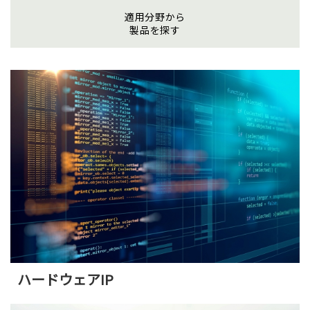
適用分野から
株式について
製品を探す
株主総会
電子公告
決算公告
IRお問合せ
よくあるご質問
ディスクロージャー・ポリシー
免責事項
ハードウェアIP