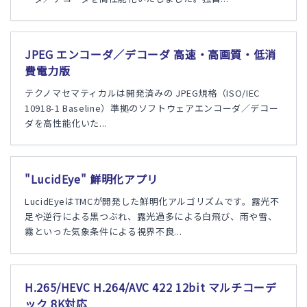
JPEG エンコーダ／デコーダ 高速・高画質・低消
費電力版
テクノマセマティカルは開発済みの JPEG規格（ISO/IEC
10918-1 Baseline）準拠のソフトウェアエンコーダ／デコー
ダを高性能化いた...
"LucidEye" 鮮明化アプリ
LucidEyeはTMCが開発した鮮明化アルゴリズムです。露光不
足や逆行による黒つぶれ、露光過多による白飛び、雨や雪、
霧といった気象条件による視界不良...
H.265/HEVC H.264/AVC 422 12bit マルチコーデ
ック 8K対応