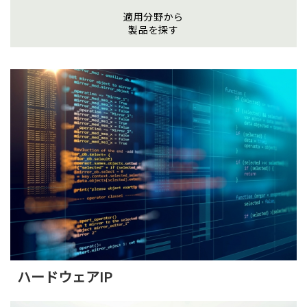
適用分野から
株式について
製品を探す
株主総会
電子公告
決算公告
IRお問合せ
よくあるご質問
ディスクロージャー・ポリシー
免責事項
ハードウェアIP