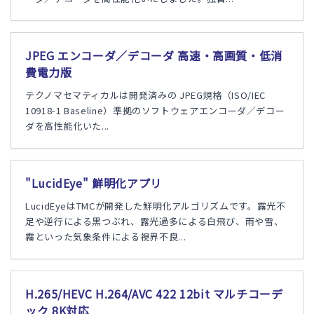
JPEG エンコーダ／デコーダ 高速・高画質・低消
費電力版
テクノマセマティカルは開発済みの JPEG規格（ISO/IEC
10918-1 Baseline）準拠のソフトウェアエンコーダ／デコー
ダを高性能化いた...
"LucidEye" 鮮明化アプリ
LucidEyeはTMCが開発した鮮明化アルゴリズムです。露光不
足や逆行による黒つぶれ、露光過多による白飛び、雨や雪、
霧といった気象条件による視界不良...
H.265/HEVC H.264/AVC 422 12bit マルチコーデ
ック 8K対応