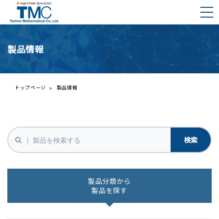
製品情報
DMNAとは？
DMNAの構成要素
ご挨拶
トップページ
製品情報
会社概要
プレスリリース一覧
事業内容
株主の皆様へ
経営理念と行動規範
IRライブラリー
財務ハイライト
製品分類から
製品を探す
IRカレンダー
株価情報（外部サイト）