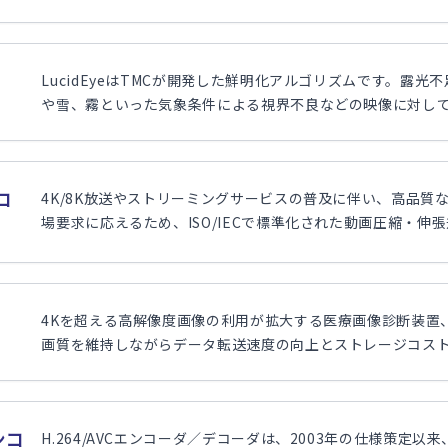
LucidEyeはTMCが開発した鮮明化アルゴリズムです。露
や雪、霧といった気象条件による視界不良などの映像に対して視
チコ
4K/8K放送やストリーミングサービスの普及に伴い、高品質
場要求に応えるため、ISO/IECで標準化された動画圧縮・伸張規格で
4Kを超える高解像度画像の利用が拡大する医療画像診断装置
画質を維持しながらデータ転送速度の向上とストレージコストの削
エンコ
H.264/AVCエンコーダ／デコーダは、2003年の仕様策